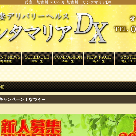
兵庫、加古川 デリヘル 加古川 サンタマリアDX
キャンペーン！なつぅ～